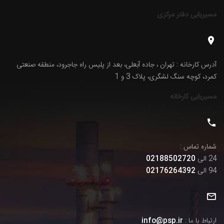
مسیریابی دفتر مرکزی
آدرس کارخانه : تهران ، جاده آبعلی، بعد از پلیس راه جاجرود، منطقه صنعتی
کمرد، کوچه سنگ لشگری، پلاک 3 و 1
مسیریابی کارخانه
شماره تماس :
24 الی
02188502720
94 الی
02176264392
ارتباط با ما :
info@psp.ir