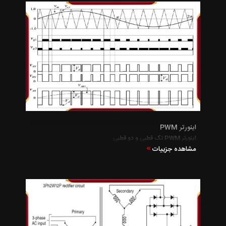
اینورتر PWM
اینورتر PWM تک قطبی و دو قطبی
مشاهده جزییات