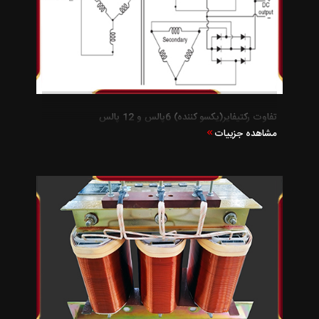
تفاوت رکتیفایر(یکسو کننده) 6پالس و 12 پالس
مشاهده جزییات